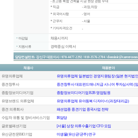
- 초고층 복합 건축물 시공 현장 경험 우대
*
직급
- 과장,차장
*
외국어사항
- 영어
*
근무지
- 서울
* 기타자격요건
-
채용시까지
마감일
경력중심 이력서
지원서류
dominic@careerconne
담당컨설턴트: 강신구 대표이사 / 070-4477-2292 / 010-3576-2704 /
채용사
채용분야
유명의류업체
유명의류업체 일본법인 경영지원팀장 (일본 현지법인
중견창투사
중견창투사 대표펀드매니저급 시니어 투자심사역 (임
종합정보미디어기업
종합정보미디어기업 B2B 영업팀원
유명브랜드 의류업체
유명의류업체 유아동복 디자이너 (과장/대리급)
중견 의류회사
패션업종 중견기업 중국사업 전략
수입차 유통 및 정비서비스기업
IR담당
글로벌패션기업
[서울] 상장 의류수출기업 CFO 모집
유산균전문BIO기업
미생물(유산균/균주) 연구