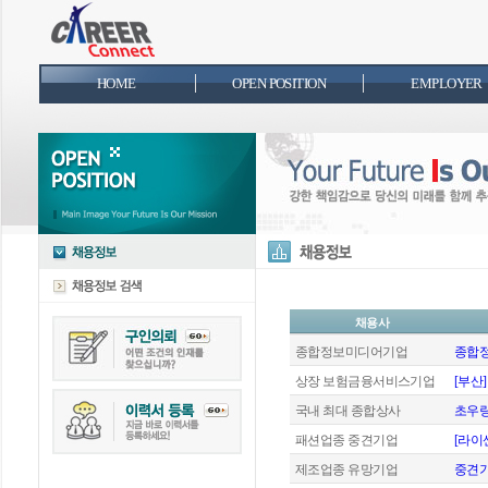
HOME
OPEN POSITION
EMPLOYER
채용사
종합정보미디어기업
종합정
상장 보험금융서비스기업
[부산
국내 최대 종합상사
초우량
패션업종 중견기업
[라이
제조업종 유망기업
중견