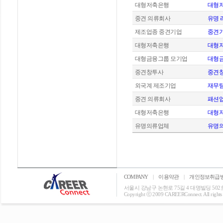
대형저축은행
대형저
중견 의류회사
유명 
제조업종 중견기업
중견기
대형저축은행
대형저
대형금융그룹 모기업
대형금
중견창투사
중견창
외국계 제조기업
재무팀
중견 의류회사
패션업
대형저축은행
대형저
유명의류업체
유명의
COMPANY
|
이용약관
|
개인정보취급
서울시 강남구 논현로 75길 4 대명빌딩 502호 T: 0
Copyright ⓒ 2009 CAREERConnect. All rights r