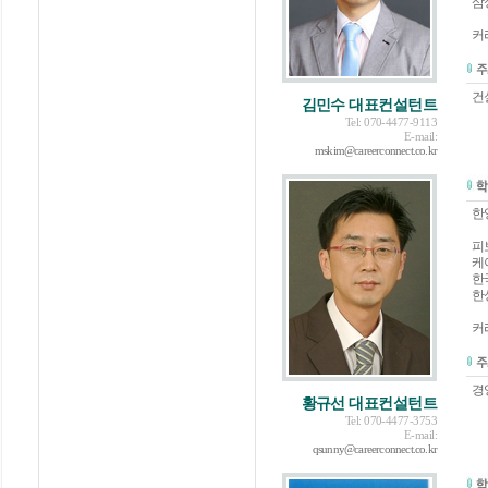
삼
커
건
김민수 대표컨설턴트
Tel: 070-4477-9113
E-mail:
mskim@careerconnect.co.kr
한
피
케
한
한
커
경
황규선 대표컨설턴트
Tel: 070-4477-3753
E-mail:
qsunny@careerconnect.co.kr