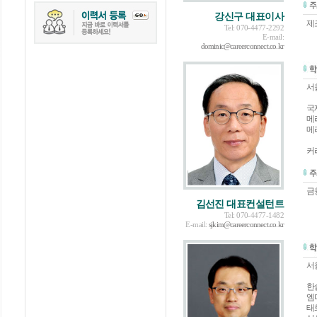
강신구 대표이사
제조
Tel: 070-4477-2292
E-mail:
dominic@careerconnect.co.kr
서
국
메
메
커
금
김선진 대표컨설턴트
Tel: 070-4477-1482
E-mail:
sjkim@careerconnect.co.kr
서
한
엠
태