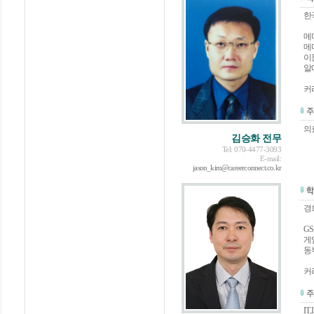
한
메
메
이
알
커
의
김승화 전무
Tel: 070-4477-3093
E-mail:
jason_kim@careerconnect.co.kr
경
G
게
동부
커
IT