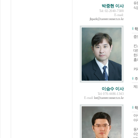
유통
박중현 이사
식품
Tel: 02-2040-7588
E-mail:
jhpark@careerconnect.co.kr
중
킨
대
한
흥
커
제
이승수 이사
Tel: 070-4486-1343
E-mail:
lee@careerconnect.co.kr
아
아
동
이