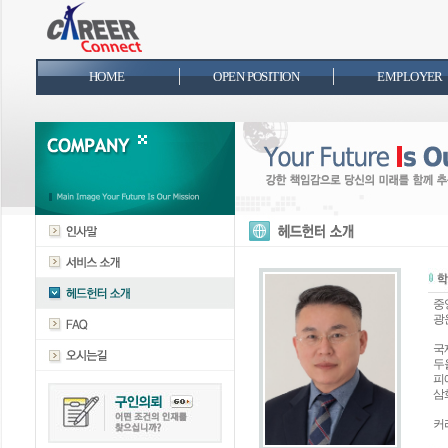
HOME
OPEN POSITION
EMPLOYER
중
광
국
두
피
삼
커