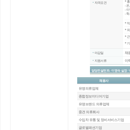
*
홍
자격요건
- 
-
- 
*
직
*
외
*
근
* 
채
마감일
이
지원서류
담당컨설턴트: 이영숙 실장 / 070-4
채용사
유명의류업체
종합정보미디어기업
유명브랜드 의류업체
중견 의류회사
수입차 유통 및 정비서비스기업
글로벌패션기업