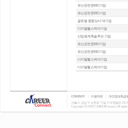
유산균전문BIO기업
유산균전문BIO기업
글로벌 종합상사 대기업
디지털헬스케어기업
산업용계측솔루션 기업
유산균전문BIO기업
유산균전문BIO기업
디지털헬스케어기업
디지털헬스케어기업
COMPANY
|
이용약관
|
개인정보취급
서울시 강남구 논현로 75길 4 대명빌딩 502호 T: 0
Copyright ⓒ 2009 CAREERConnect. All rights r