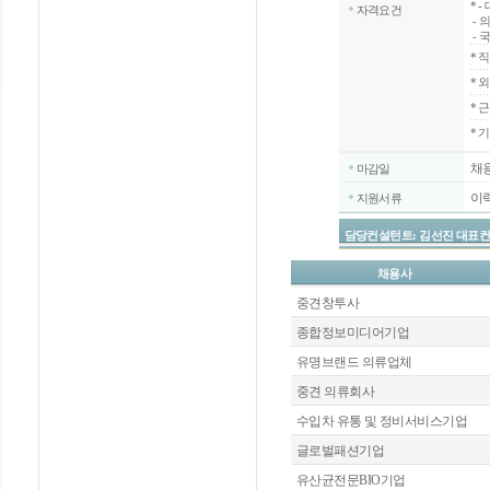
*
-
자격요건
- 
- 
*
직
*
외
*
근
* 
채
마감일
이
지원서류
담당컨설턴트: 김선진 대표컨설턴트 / 
채용사
중견창투사
종합정보미디어기업
유명브랜드 의류업체
중견 의류회사
수입차 유통 및 정비서비스기업
글로벌패션기업
유산균전문BIO기업