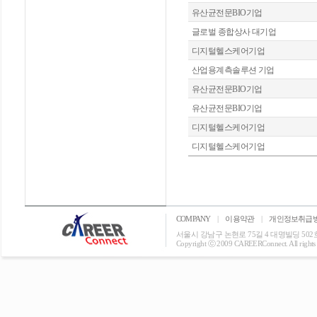
유산균전문BIO기업
글로벌 종합상사 대기업
디지털헬스케어기업
산업용계측솔루션 기업
유산균전문BIO기업
유산균전문BIO기업
디지털헬스케어기업
디지털헬스케어기업
COMPANY
|
이용약관
|
개인정보취급
서울시 강남구 논현로 75길 4 대명빌딩 502호 T: 0
Copyright ⓒ 2009 CAREERConnect. All rights r