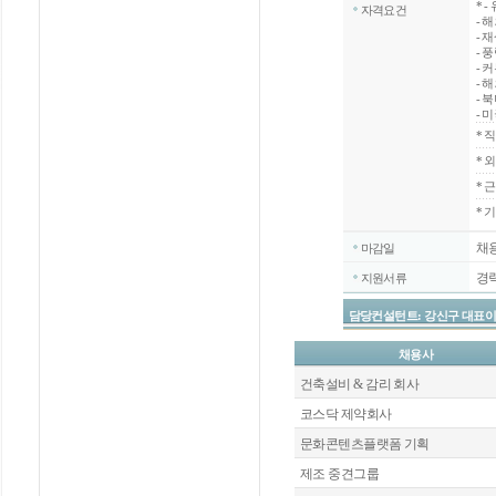
*
-
자격요건
- 
- 
- 
- 
- 
- 
- 
*
직
*
외
*
근
* 
채
마감일
경
지원서류
담당컨설턴트: 강신구 대표이사 / 070
채용사
건축설비 & 감리 회사
코스닥 제약회사
문화콘텐츠플랫폼 기획
제조 중견그룹