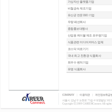
가상자산 플랫폼기업
비철금속 제조기업
유산균 전문 BIO 기업
우량 패션회사
종합홍보대행사
산업용 케이블 제조 초우량기업
식품관련 미디어커머스 업체
코스닥 의료기기
국내 최고 친환경 식품회사
최우수 벤처기업
유명 식품회사
COMPANY
|
이용약관
|
개인정보취급
서울시 강남구 논현로 75길 4 대명빌딩 502호 T: 0
Copyright ⓒ 2009 CAREERConnect. All rights r