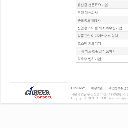
유산균 전문 BIO 기업
우량 패션회사
종합홍보대행사
산업용 케이블 제조 초우량기업
식품관련 미디어커머스 업체
코스닥 의료기기
국내 최고 친환경 식품회사
최우수 벤처기업
COMPANY
|
이용약관
|
개인정보취급
서울시 강남구 논현로 75길 4 대명빌딩 502호 T: 0
Copyright ⓒ 2009 CAREERConnect. All rights r