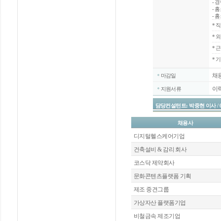
- 
- 
- 
*
직
*
외
*
근
* 
채
마감일
이
지원서류
담당컨설턴트: 박중현 이사 / 02-20
채용사
디지털헬스케어기업
건축설비 & 감리 회사
코스닥 제약회사
문화콘텐츠플랫폼 기획
제조 중견그룹
가상자산 플랫폼기업
비철금속 제조기업