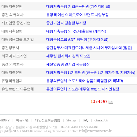
대형저축은행
대형저축은행 기업금융팀원 (과장/대리급)
중견 의류회사
유명 라이선스 아웃도어 브랜드 사업부장
제조업종 중견기업
중견기업 재경총괄 부서장
대형저축은행
대형저축은행 외국인대출팀원 (계약직)
대형금융그룹 모기업
대형금융그룹 AX전담팀장 (부장/차장급)
중견창투사
중견창투사 대표펀드매니저급 시니어 투자심사역 (임원)
외국계 제조기업
재무팀 관리회계 경력직 모집
중견 의류회사
패션업종 중견기업 자금팀장
대형저축은행
대형저축은행 IT기획팀원 (금융권 IT기획자/신입 지원가능)
유명의류업체
유명의류업체 스포츠웨어 상품기획팀원 (기획MD)
유명브랜드 의류업체
유명의류업체 스포츠/캐주얼 브랜드 디자인실장
1
2
3
4
5
6
7
MPANY
|
이용약관
|
개인정보취급방침
|
Sitemap
|
FAQ
|
Contact Us
시 강남구 논현로 75길 4 대명빌딩 502호 T: 02-730-4481 F:02-508-4481
info@careerconnect.co.kr
yright ⓒ 2009 CAREERConnect. All rights reserved. Contact: