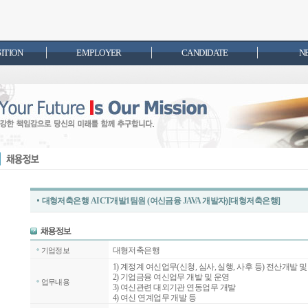
SITION
EMPLOYER
CANDIDATE
N
대형저축은행 AICT개발1팀원 (여신금융 JAVA 개발자)[대형저축은행]
대형저축은행
기업정보
1) 계정계 여신업무(신청, 심사, 실행, 사후 등) 전산개발 
2) 기업금융 여신업무 개발 및 운영
업무내용
3) 여신관련 대외기관 연동업무 개발
4) 여신 연계업무 개발 등