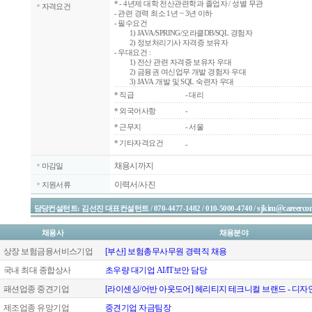
*
- 4년제 대학 전산관련학과 졸업자 / 성별 무관
자격요건
- 관련 경력 최소 1년 ~ 3년 이하
- 필수요건
1) JAVA/SPRING/오라클DB/SQL 경험자
2) 정보처리기사 자격증 보유자
- 우대요건 :
1) 전산 관련 자격증 보유자 우대
2) 금융권 여신업무 개발 경험자 우대
3) JAVA 개발 및 SQL 숙련자 우대
*
직급
- 대리
*
외국어사항
-
*
근무지
- 서울
* 기타자격요건
-
채용시까지
마감일
이력서/사진
지원서류
sjkim@careercon
담당컨설턴트: 김선진 대표컨설턴트 / 070-4477-1482 / 010-5000-4740 /
채용사
채용분야
상장 보험금융서비스기업
[부산] 보험총무사무원 경력직 채용
국내 최대 종합상사
초우량 대기업 AI/IT보안 담당
패션업종 중견기업
[라이센싱/어반 아웃도어] 헤리티지 테크니컬 브랜드 - 디
제조업종 유망기업
중견기업 자금팀장