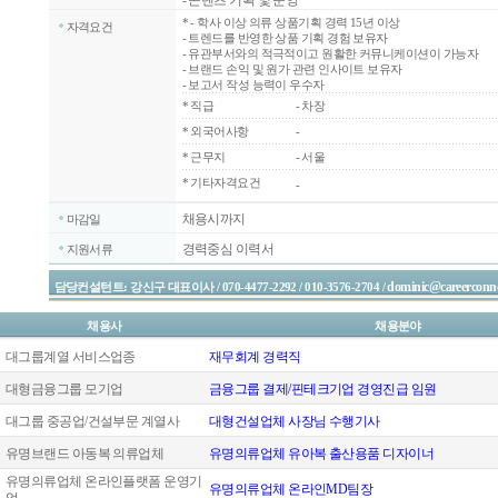
- 콘텐츠 기획 및 운영
*
- 학사 이상 의류 상품기획 경력 15년 이상
자격요건
- 트렌드를 반영한 상품 기획 경험 보유자
- 유관부서와의 적극적이고 원활한 커뮤니케이션이 가능자
- 브랜드 손익 및 원가 관련 인사이트 보유자
- 보고서 작성 능력이 우수자
*
직급
- 차장
*
외국어사항
-
*
근무지
- 서울
* 기타자격요건
-
채용시까지
마감일
경력중심 이력서
지원서류
dominic@careerconne
담당컨설턴트: 강신구 대표이사 / 070-4477-2292 / 010-3576-2704 /
채용사
채용분야
대그룹계열 서비스업종
재무회계 경력직
대형금융그룹 모기업
금융그룹 결제/핀테크기업 경영진급 임원
대그룹 중공업/건설부문 계열사
대형건설업체 사장님 수행기사
유명브랜드 아동복 의류업체
유명의류업체 유아복 출산용품 디자이너
유명의류업체 온라인플랫폼 운영기
유명의류업체 온라인MD팀장