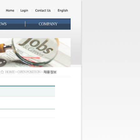
EWS
COMPANY
HOME > OPEN POSITION >
채용정보