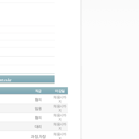
ct.co.kr
직급
마감일
채용시까
협의
지
채용시까
임원
지
채용시까
협의
지
채용시까
대리
지
채용시까
과장,차장
지