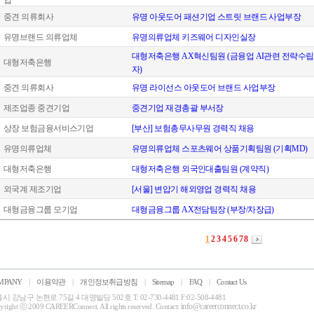
업
중견 의류회사
유명 아웃도어 패션기업 스트릿 브랜드 사업부장
유명브랜드 의류업체
유명의류업체 키즈웨어 디자인실장
대형저축은행 AX혁신팀원 (금융업 AI관련 전략수립
대형저축은행
자)
중견 의류회사
유명 라이선스 아웃도어 브랜드 사업부장
제조업종 중견기업
중견기업 재경총괄 부서장
상장 보험금융서비스기업
[부산] 보험총무사무원 경력직 채용
유명의류업체
유명의류업체 스포츠웨어 상품기획팀원 (기획MD)
대형저축은행
대형저축은행 외국인대출팀원 (계약직)
외국계 제조기업
[서울] 변압기 해외영업 경력직 채용
대형금융그룹 모기업
대형금융그룹 AX전담팀장 (부장/차장급)
1
2
3
4
5
6
7
8
MPANY
|
이용약관
|
개인정보취급방침
|
Sitemap
|
FAQ
|
Contact Us
시 강남구 논현로 75길 4 대명빌딩 502호 T: 02-730-4481 F:02-508-4481
info@careerconnect.co.kr
yright ⓒ 2009 CAREERConnect. All rights reserved. Contact: