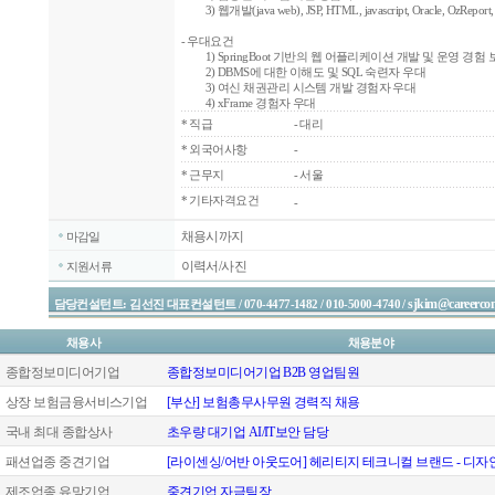
3) 웹개발(java web), JSP, HTML, javascript, Oracle, OzRepor
- 우대요건
1) SpringBoot 기반의 웹 어플리케이션 개발 및 운영 경험
2) DBMS에 대한 이해도 및 SQL 숙련자 우대
3) 여신 채권관리 시스템 개발 경험자 우대
4) xFrame 경험자 우대
*
직급
- 대리
*
외국어사항
-
*
근무지
- 서울
* 기타자격요건
-
채용시까지
마감일
이력서/사진
지원서류
sjkim@careercon
담당컨설턴트: 김선진 대표컨설턴트 / 070-4477-1482 / 010-5000-4740 /
채용사
채용분야
종합정보미디어기업
종합정보미디어기업 B2B 영업팀원
상장 보험금융서비스기업
[부산] 보험총무사무원 경력직 채용
국내 최대 종합상사
초우량 대기업 AI/IT보안 담당
패션업종 중견기업
[라이센싱/어반 아웃도어] 헤리티지 테크니컬 브랜드 - 디
제조업종 유망기업
중견기업 자금팀장