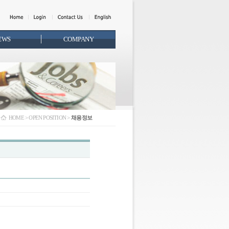
EWS
COMPANY
HOME > OPEN POSITION >
채용정보