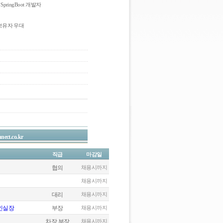
t, SpringBoot 개발자
 보유자 우대
nect.co.kr
직급
마감일
협의
채용시까지
채용시까지
대리
채용시까지
자인실장
부장
채용시까지
차장,부장
채용시까지