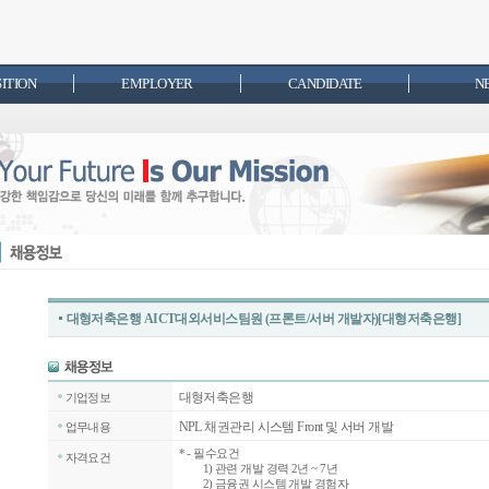
SITION
EMPLOYER
CANDIDATE
N
대형저축은행 AICT대외서비스팀원 (프론트/서버 개발자)[대형저축은행]
대형저축은행
기업정보
NPL 채권관리 시스템 Front 및 서버 개발
업무내용
*
- 필수요건
자격요건
1) 관련 개발 경력 2년 ~ 7년
2) 금융권 시스템 개발 경험자