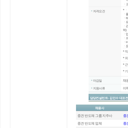
ㆍ객
ㆍ
*
ㆍ
자격요건
ㆍ플
ㆍ해
ㆍ유
ㆍ관
력)
ㆍ업
ㆍ프
ㆍ비
ㆍ
*
직
*
외
*
근
* 
채
마감일
이
지원서류
담당컨설턴트: 김민수 대표컨설턴트 / 
채용사
중견 반도체 그룹 지주사
중견
중견 반도체 업체
중