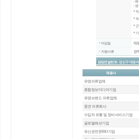
- 
- 
*
직
*
외
*
근
* 
채
마감일
경
지원서류
담당컨설턴트: 강신구 대표이사 / 070
채용사
유명의류업체
종합정보미디어기업
유명브랜드 의류업체
중견 의류회사
수입차 유통 및 정비서비스기업
글로벌패션기업
유산균전문BIO기업