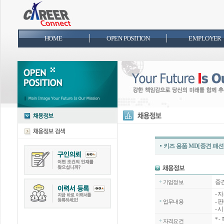
HOME
OPEN POSITION
EMPLOYER
키즈 용품 MD[중견 패
중
기업정보
- 
- 
업무내용
- 
*
-
자격요건