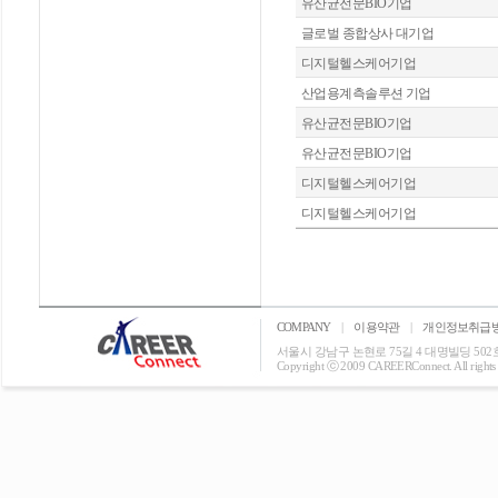
유산균전문BIO기업
글로벌 종합상사 대기업
디지털헬스케어기업
산업용계측솔루션 기업
유산균전문BIO기업
유산균전문BIO기업
디지털헬스케어기업
디지털헬스케어기업
COMPANY
|
이용약관
|
개인정보취급
서울시 강남구 논현로 75길 4 대명빌딩 502호 T: 0
Copyright ⓒ 2009 CAREERConnect. All rights r