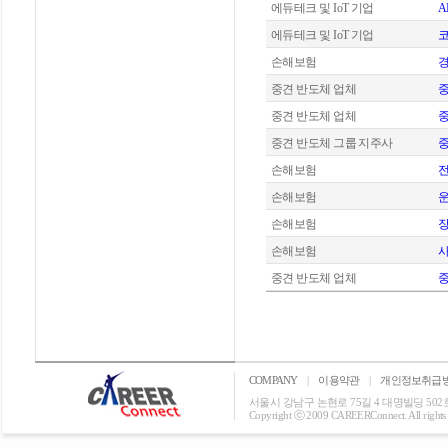
에듀테크 및 IoT 기업
A
에듀테크 및 IoT 기업
코
손해보험
중견 반도체 업체
중
중견 반도체 업체
중
중견 반도체 그룹 지주사
중
손해보험
손해보험
운
손해보험
장
손해보험
사
중견 반도체 업체
중
COMPANY
|
이용약관
|
개인정보취급
서울시 강남구 논현로 75길 4 대명빌딩 502호 T: 0
Copyright ⓒ 2009 CAREERConnect. All rights r