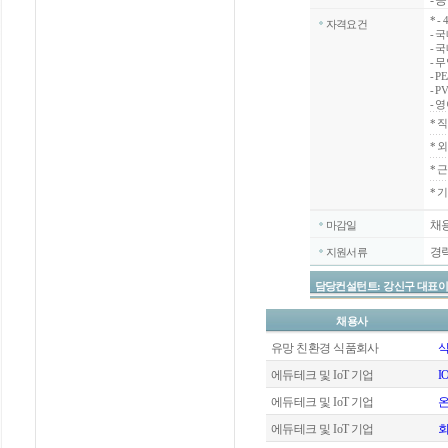
- 
*
-
자격요건
- 
- 
- 
- 
- 
- 
*
직
*
외
*
근
* 
채
마감일
경
지원서류
담당컨설턴트: 강신구 대표이사 / 070
채용사
유망 친환경 식품회사
식
에듀테크 및 IoT 기업
I
에듀테크 및 IoT 기업
에듀테크 및 IoT 기업
회