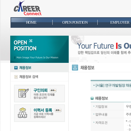
HOME
OPEN POSITION
EMPLOYER
[서울] 연구개발팀장 채
우
기업정보
주
업무내용
*
-
자격요건
ㆍ식
ㆍ미