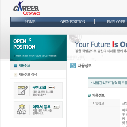
HOME
OPEN POSITION
EMPLOYER
사업관리PM 경력직 모
산
기업정보
이차
후 
행
및 