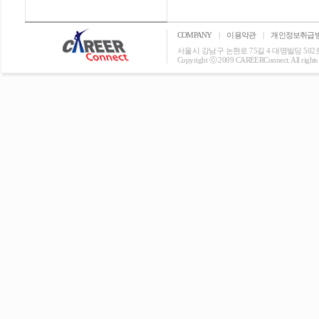
COMPANY
|
이용약관
|
개인정보취급
서울시 강남구 논현로 75길 4 대명빌딩 502호 T: 0
Copyright ⓒ 2009 CAREERConnect. All rights r