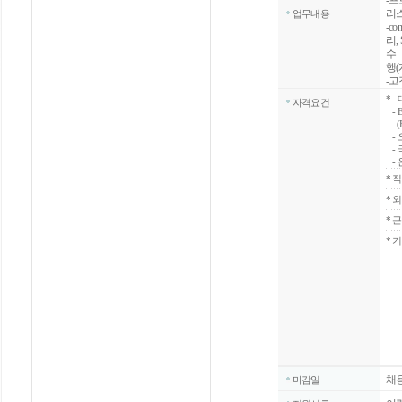
-프
리
업무내용
-c
리,
수
행(
-고
*
-
자격요건
- 
(E
- 
- 
- 
*
직
*
외
*
근
* 
채
마감일