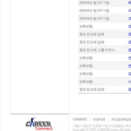
에듀테크 및 IoT 기업
회
에듀테크 및 IoT 기업
A
에듀테크 및 IoT 기업
코
손해보험
중견 반도체 업체
중
중견 반도체 업체
중
중견 반도체 그룹 지주사
중
손해보험
손해보험
운
손해보험
장
손해보험
사
중견 반도체 업체
중
COMPANY
|
이용약관
|
개인정보취급
서울시 강남구 논현로 75길 4 대명빌딩 502호 T: 0
Copyright ⓒ 2009 CAREERConnect. All rights r