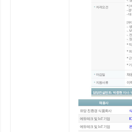
-.
*
[
자격요건
- 
- 
[우
-. 
-. 
-.
-.
*
직
*
외
*
근
* 
채
마감일
이
지원서류
담당컨설턴트: 박중현 이사 / 02-20
채용사
유망 친환경 식품회사
식
에듀테크 및 IoT 기업
I
에듀테크 및 IoT 기업