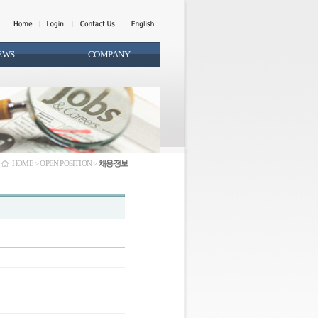
EWS
COMPANY
HOME > OPEN POSITION >
채용정보