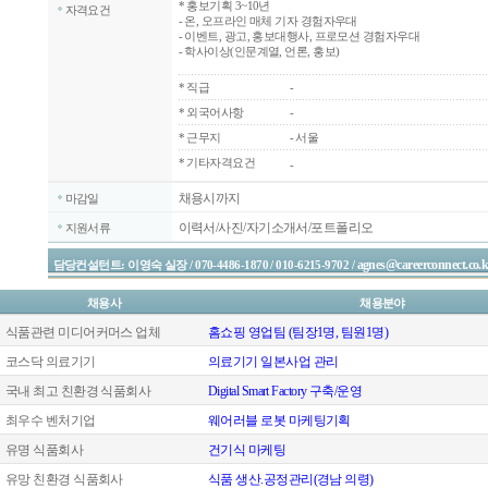
*
홍보기획 3~10년
자격요건
- 온, 오프라인 매체 기자 경험자우대
- 이벤트, 광고, 홍보대행사, 프로모션 경험자우대
- 학사이상(인문계열, 언론, 홍보)
*
직급
-
*
외국어사항
-
*
근무지
- 서울
* 기타자격요건
-
채용시까지
마감일
이력서/사진/자기소개서/포트폴리오
지원서류
agnes@careerconnect.co.k
담당컨설턴트: 이영숙 실장 / 070-4486-1870 / 010-6215-9702 /
채용사
채용분야
식품관련 미디어커머스 업체
홈쇼핑 영업팀 (팀장1명, 팀원1명)
코스닥 의료기기
의료기기 일본사업 관리
국내 최고 친환경 식품회사
Digital Smart Factory 구축/운영
최우수 벤처기업
웨어러블 로봇 마케팅기획
유명 식품회사
건기식 마케팅
유망 친환경 식품회사
식품 생산.공정관리(경남 의령)