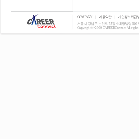
COMPANY
|
이용약관
|
개인정보취급
서울시 강남구 논현로 75길 4 대명빌딩 502호 T: 0
Copyright ⓒ 2009 CAREERConnect. All rights r