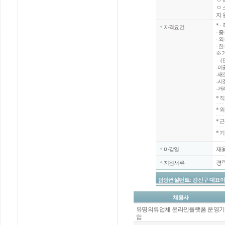
ㅇ 
ㅇ 
지 
*
-
자격요건
- 
- 
- 
※ 
(단
-이
-새
-시
-거
*
직
*
외
*
근
* 
채
마감일
경
지원서류
담당컨설턴트: 강신구 대표이사 / 070
채용사
유명의류업체 온라인플랫폼 운영기
업