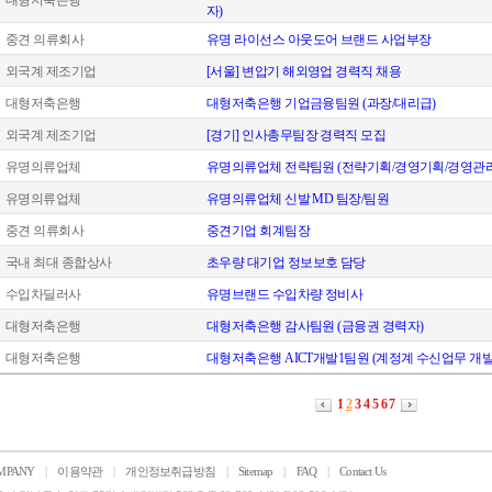
대형저축은행
자)
중견 의류회사
유명 라이선스 아웃도어 브랜드 사업부장
외국계 제조기업
[서울] 변압기 해외영업 경력직 채용
대형저축은행
대형저축은행 기업금융팀원 (과장/대리급)
외국계 제조기업
[경기] 인사총무팀장 경력직 모집
유명의류업체
유명의류업체 전략팀원 (전략기획/경영기획/경영관리
유명의류업체
유명의류업체 신발 MD 팀장/팀원
중견 의류회사
중견기업 회계팀장
국내 최대 종합상사
초우량 대기업 정보보호 담당
수입차딜러사
유명브랜드 수입차량 정비사
대형저축은행
대형저축은행 감사팀원 (금융권 경력자)
대형저축은행
대형저축은행 AICT개발1팀원 (계정계 수신업무 개발
1
2
3
4
5
6
7
MPANY
|
이용약관
|
개인정보취급방침
|
Sitemap
|
FAQ
|
Contact Us