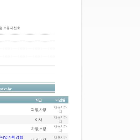
경험 보유자 선호
ct.co.kr
직급
마감일
채용시까
과장,차장
지
채용시까
이사
지
채용시까
차장,부장
지
/사업기획 경험
채용시까