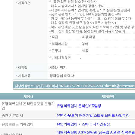
*
- 유관 업무 경험 최소 5년 이상자
자격요건
- 해외 재생에너지 사업개발 경험자 우대
- 재생에너지 분야 사업개발, 매각, 공사/시운전/운영 경험자
- 풍력 관련 엔지니어, 안건 M&A 전문기업 출신 우대
- 커뮤니케이션 능력이 우수하며 비즈니스 영어 회화 우수자
- 해외 출장 및 현장 상주 경험자 (혹은 가능한 자)
- 북미 사업개발 및 현장 경험자,직접 프로젝트 개발 및 성공 
- 미국 장기 출장 및 체류, 운전 등에 결격 사유가 없는 자
*
직급
- 과장,차장
*
외국어사항
- 영어
*
근무지
- 서울
* 기타자격요건
-
채용시까지
마감일
경력중심 이력서
지원서류
dominic@careerconne
담당컨설턴트: 강신구 대표이사 / 070-4477-2292 / 010-3576-2704 /
채용사
채용분야
유명의류업체 온라인플랫폼 운영기
유명의류업체 온라인MD팀장
업
중견 의류회사
유명 아웃도어 패션기업 스트릿 브랜드 사업부장
유명브랜드 의류업체
유명의류업체 키즈웨어 디자인실장
대형저축은행 AX혁신팀원 (금융업 AI관련 전략수립