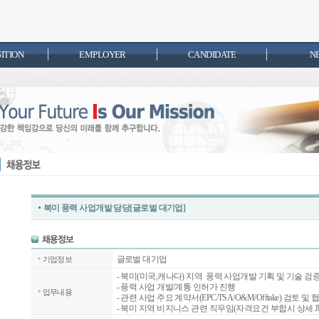
SITION
EMPLOYER
CANDIDATE
N
북미 풍력 사업개발 담당[글로벌 대기업]
글로벌 대기업
기업정보
- 북미(미국,캐나다) 지역 풍력 사업개발 기획 및 기술 검
- 픙력 사업 개발/계통 인허가 진행
업무내용
- 관련 사업 주요 계약서(EPC/TSA/O&M/Offtake) 검토 및 
- 북미 지역 비지니스 관련 직무임(자격요건 부합시 상세 