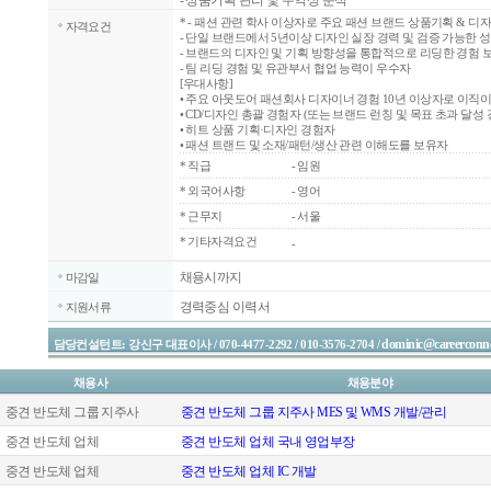
- 상품기획 관리 및 수익성 분석
*
- 패션 관련 학사 이상자로 주요 패션 브랜드 상품기획 & 디자
자격요건
- 단일 브랜드에서 5년이상 디자인 실장 경력 및 검증 가능한 
- 브랜드의 디자인 및 기획 방향성을 통합적으로 리딩한 경험 
- 팀 리딩 경험 및 유관부서 협업 능력이 우수자
[우대사항]
• 주요 아웃도어 패션회사 디자이너 경험 10년 이상자로 이직이
• CD/디자인 총괄 경험자 (또는 브랜드 런칭 및 목표 초과 달성
• 히트 상품 기획·디자인 경험자
• 패션 트랜드 및 소재/패턴/생산 관련 이해도를 보유자
*
직급
- 임원
*
외국어사항
- 영어
*
근무지
- 서울
* 기타자격요건
-
채용시까지
마감일
경력중심 이력서
지원서류
dominic@careerconne
담당컨설턴트: 강신구 대표이사 / 070-4477-2292 / 010-3576-2704 /
채용사
채용분야
중견 반도체 그룹 지주사
중견 반도체 그룹 지주사 MES 및 WMS 개발/관리
중견 반도체 업체
중견 반도체 업체 국내 영업부장
중견 반도체 업체
중견 반도체 업체 IC 개발