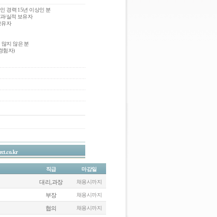
인 경력 15년 이상인 분
성과/실적 보유자
보유자
 많지 않은 분
 경험자)
ct.co.kr
직급
마감일
대리,과장
채용시까지
부장
채용시까지
협의
채용시까지