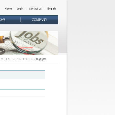
EWS
COMPANY
HOME > OPEN POSITION >
채용정보