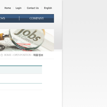
EWS
COMPANY
HOME > OPEN POSITION >
채용정보