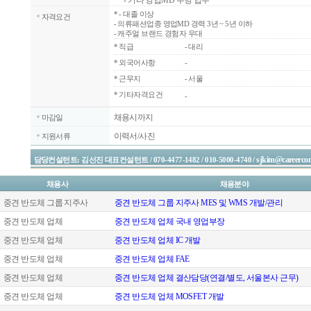
- 기타 영업MD 수명 업무
*
- 대졸 이상
자격요건
- 의류패션업종 영업MD 경력 3년 ~ 5년 이하
- 캐주얼 브랜드 경험자 우대
*
직급
- 대리
*
외국어사항
-
*
근무지
- 서울
* 기타자격요건
-
채용시까지
마감일
이력서/사진
지원서류
sjkim@careercon
담당컨설턴트: 김선진 대표컨설턴트 / 070-4477-1482 / 010-5000-4740 /
채용사
채용분야
중견 반도체 그룹 지주사
중견 반도체 그룹 지주사 MES 및 WMS 개발/관리
중견 반도체 업체
중견 반도체 업체 국내 영업부장
중견 반도체 업체
중견 반도체 업체 IC 개발
중견 반도체 업체
중견 반도체 업체 FAE
중견 반도체 업체
중견 반도체 업체 결산담당(연결/별도, 서울본사 근무)
중견 반도체 업체
중견 반도체 업체 MOSFET 개발