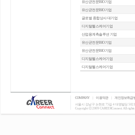
유산균전문BIO기업
유산균전문BIO기업
글로벌 종합상사 대기업
디지털헬스케어기업
산업용계측솔루션 기업
유산균전문BIO기업
유산균전문BIO기업
디지털헬스케어기업
디지털헬스케어기업
COMPANY
|
이용약관
|
개인정보취급
서울시 강남구 논현로 75길 4 대명빌딩 502호 T: 0
Copyright ⓒ 2009 CAREERConnect. All rights r