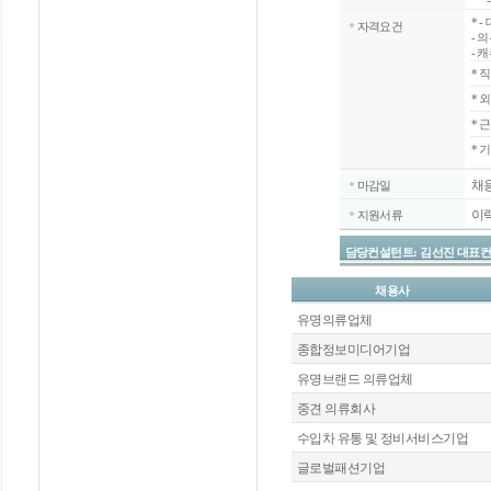
- 
*
-
자격요건
- 
- 
*
직
*
외
*
근
* 
채
마감일
이
지원서류
담당컨설턴트: 김선진 대표컨설턴트 / 
채용사
유명의류업체
종합정보미디어기업
유명브랜드 의류업체
중견 의류회사
수입차 유통 및 정비서비스기업
글로벌패션기업