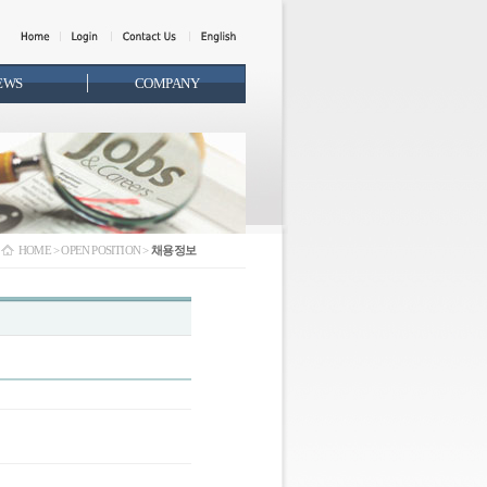
EWS
COMPANY
HOME > OPEN POSITION >
채용정보