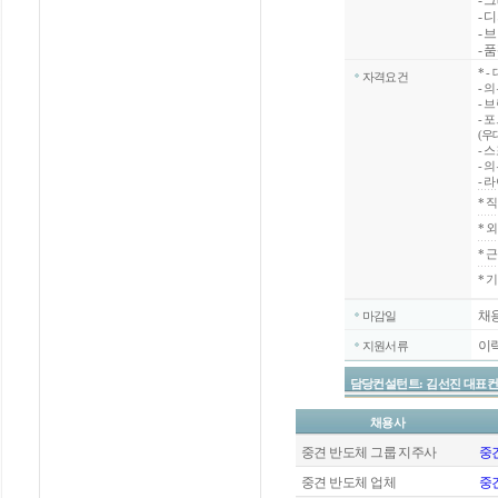
- 
- 
- 
- 
*
-
자격요건
- 
- 
- 
(우
- 
- 
- 
*
직
*
외
*
근
* 
채
마감일
이
지원서류
담당컨설턴트: 김선진 대표컨설턴트 / 
채용사
중견 반도체 그룹 지주사
중견
중견 반도체 업체
중