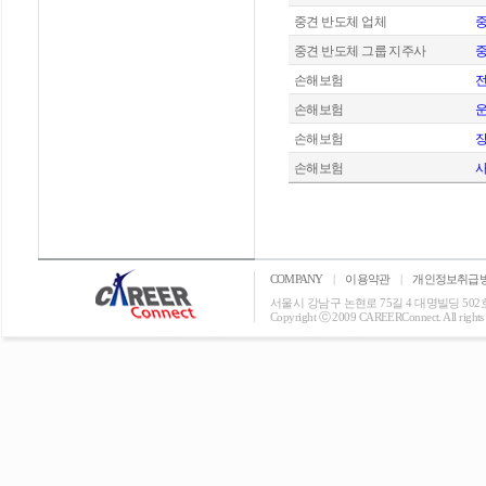
중견 반도체 업체
중
중견 반도체 그룹 지주사
중
손해보험
손해보험
운
손해보험
장
손해보험
사
COMPANY
|
이용약관
|
개인정보취급
서울시 강남구 논현로 75길 4 대명빌딩 502호 T: 0
Copyright ⓒ 2009 CAREERConnect. All rights r