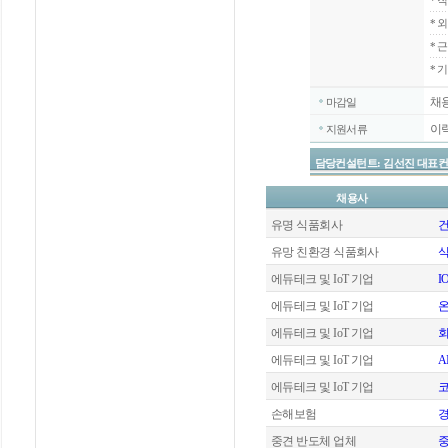
*
직
*
외
*
근
* 
채
마감일
이
지원서류
담당컨설턴트: 김선진 대표컨설턴트 / 
채용사
유명 식품회사
유망 친환경 식품회사
식
에듀테크 및 IoT 기업
I
에듀테크 및 IoT 기업
에듀테크 및 IoT 기업
회
에듀테크 및 IoT 기업
A
에듀테크 및 IoT 기업
코
손해보험
중견 반도체 업체
중