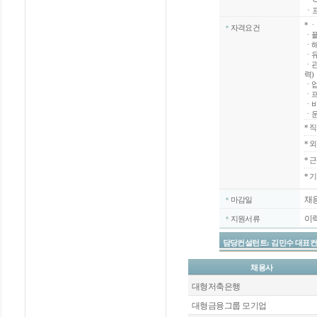
ㆍ객
ㆍ
*
ㆍ
자격요건
ㆍ플
ㆍ해
ㆍ유
ㆍ관
력)
ㆍ업
ㆍ프
ㆍ비
ㆍ
*
직
*
외
*
근
* 
채
마감일
이
지원서류
담당컨설턴트: 김민수 대표컨설턴트 / 
채용사
대형저축은행
대형금융그룹 모기업