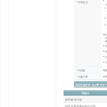
*
ㆍ
자격요건
ㆍ아
1. 
- 
- 
2.
- 
3. 
- 
[우
ㆍM
ㆍP
*
직
*
외
*
근
* 
채
마감일
이
지원서류
담당컨설턴트: 김선휴 부장 / 070-4
채용사
초우량 대기업
상장 보험금융서비스기업