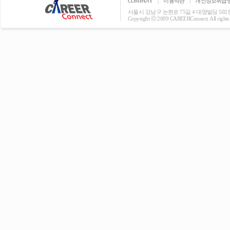
COMPANY
|
이용약관
|
개인정보취급
서울시 강남구 논현로 75길 4 대명빌딩 502호 T: 0
Copyright ⓒ 2009 CAREERConnect. All rights r