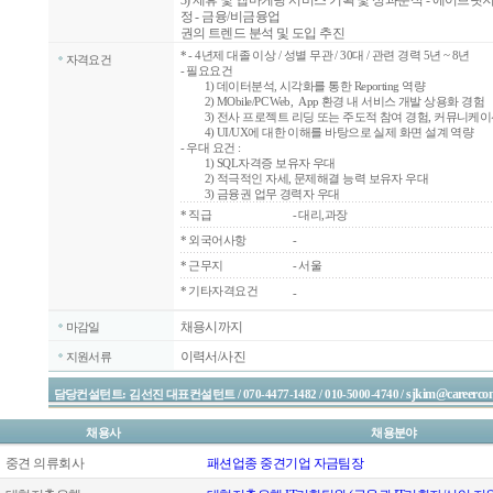
3) 제휴 및 앱마케팅 서비스 기획 및 성과분석 - 에어브릿지
정 - 금융/비금융업
권의 트렌드 분석 및 도입 추진
*
- 4년제 대졸 이상 / 성별 무관 / 30대 / 관련 경력 5년 ~ 8년
자격요건
- 필요요건
1) 데이터분석, 시각화를 통한 Reporting 역량
2) MObile/PC Web, App 환경 내 서비스 개발 상용화 경험
3) 전사 프로젝트 리딩 또는 주도적 참여 경험, 커뮤니케이
4) UI/UX에 대한 이해를 바탕으로 실제 화면 설계 역량
- 우대 요건 :
1) SQL자격증 보유자 우대
2) 적극적인 자세, 문제해결 능력 보유자 우대
3) 금융권 업무 경력자 우대
*
직급
- 대리,과장
*
외국어사항
-
*
근무지
- 서울
* 기타자격요건
-
채용시까지
마감일
이력서/사진
지원서류
sjkim@careercon
담당컨설턴트: 김선진 대표컨설턴트 / 070-4477-1482 / 010-5000-4740 /
채용사
채용분야
중견 의류회사
패션업종 중견기업 자금팀장