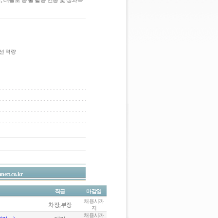
, 태블로 등 툴 활용 연동 및 성과측
션 역량
nect.co.kr
직급
마감일
채용시까
차장,부장
지
채용시까