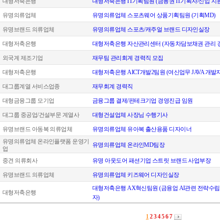
대형저축은행
대형저축은행 IT기획팀원 (금융권 IT기획자/신입 지
유명의류업체
유명의류업체 스포츠웨어 상품기획팀원 (기획MD)
유명브랜드 의류업체
유명의류업체 스포츠/캐주얼 브랜드 디자인실장
대형저축은행
대형저축은행 자산관리센터 (자동차담보채권 관리 
외국계 제조기업
재무팀 관리회계 경력직 모집
대형저축은행
대형저축은행 AICT개발2팀원 (여신업무 JAVA 개발자
대그룹계열 서비스업종
재무회계 경력직
대형금융그룹 모기업
금융그룹 결제/핀테크기업 경영진급 임원
대그룹 중공업/건설부문 계열사
대형건설업체 사장님 수행기사
유명브랜드 아동복 의류업체
유명의류업체 유아복 출산용품 디자이너
유명의류업체 온라인플랫폼 운영기
유명의류업체 온라인MD팀장
업
중견 의류회사
유명 아웃도어 패션기업 스트릿 브랜드 사업부장
유명브랜드 의류업체
유명의류업체 키즈웨어 디자인실장
대형저축은행 AX혁신팀원 (금융업 AI관련 전략수립
대형저축은행
자)
1
2
3
4
5
6
7