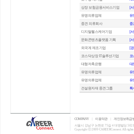
상장 보험금융서비스기업
[
유명의류업체
유
중견 의류회사
중
디지털헬스케어기업
[
문화콘텐츠플랫폼 기획
[
외국계 제조기업
[
코스닥상장 IT솔루션기업
코
대형저축은행
대
유명의류업체
유
유명의류업체
유
건설원자재 중견그룹
특
COMPANY
|
이용약관
|
개인정보취급
서울시 강남구 논현로 75길 4 대명빌딩 502호 T: 0
Copyright ⓒ 2009 CAREERConnect. All rights r