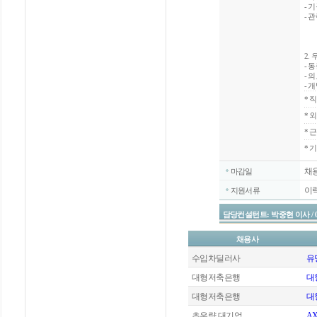
- 기
- 
2.
- 
- 
- 
*
직
*
외
*
근
* 
채
마감일
이
지원서류
담당컨설턴트: 박중현 이사 / 02-20
채용사
수입차딜러사
유
대형저축은행
대
대형저축은행
대
초우량 대기업
A