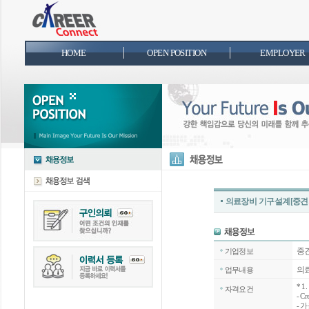
HOME
OPEN POSITION
EMPLOYER
의료장비 기구설계[중
중
기업정보
의
업무내용
*
1
자격요건
- 
- 