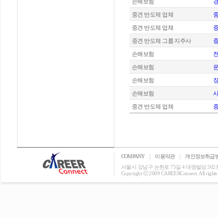
손해보험
중견 반도체 업체
중
중견 반도체 업체
중
중견 반도체 그룹 지주사
중
손해보험
손해보험
운
손해보험
장
손해보험
사
중견 반도체 업체
중
COMPANY
|
이용약관
|
개인정보취급
서울시 강남구 논현로 75길 4 대명빌딩 502호 T: 0
Copyright ⓒ 2009 CAREERConnect. All rights r