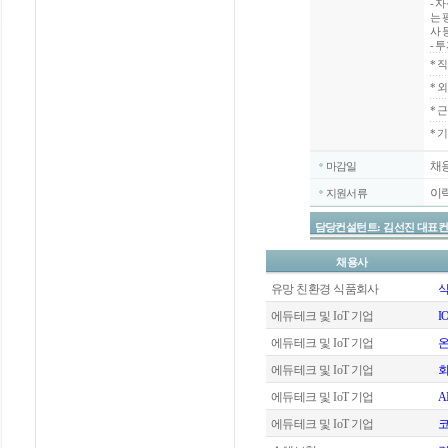
- 
는 
사 
- 
*
직
*
외
*
근
* 
채
마감일
이
지원서류
담당컨설턴트: 김선진 대표컨설턴트 / 
채용사
유망 친환경 식품회사
식
에듀테크 및 IoT 기업
I
에듀테크 및 IoT 기업
에듀테크 및 IoT 기업
회
에듀테크 및 IoT 기업
A
에듀테크 및 IoT 기업
코