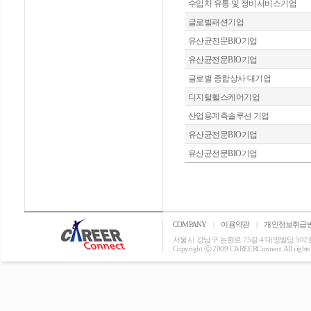
수입차 유통 및 정비서비스기업
글로벌패션기업
유산균전문BIO기업
유산균전문BIO기업
글로벌 종합상사 대기업
디지털헬스케어기업
산업용계측솔루션 기업
유산균전문BIO기업
유산균전문BIO기업
COMPANY
|
이용약관
|
개인정보취급
서울시 강남구 논현로 75길 4 대명빌딩 502호 T: 0
Copyright ⓒ 2009 CAREERConnect. All rights r