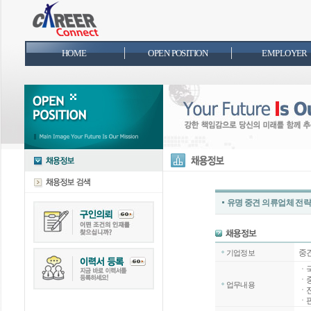
HOME
OPEN POSITION
EMPLOYER
유명 중견 의류업체 전
중
기업정보
ㆍ국
ㆍ중
업무내용
ㆍ전
ㆍ판