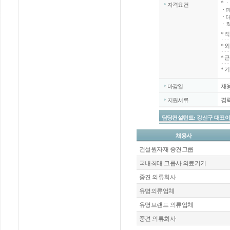
*
ㆍ
자격요건
ㆍ패
ㆍ대
ㆍ회
*
직
*
외
*
근
* 
채
마감일
경
지원서류
담당컨설턴트: 강신구 대표이사 / 070
채용사
건설원자재 중견그룹
국내최대 그룹사 의료기기
중견 의류회사
유명의류업체
유명브랜드 의류업체
중견 의류회사