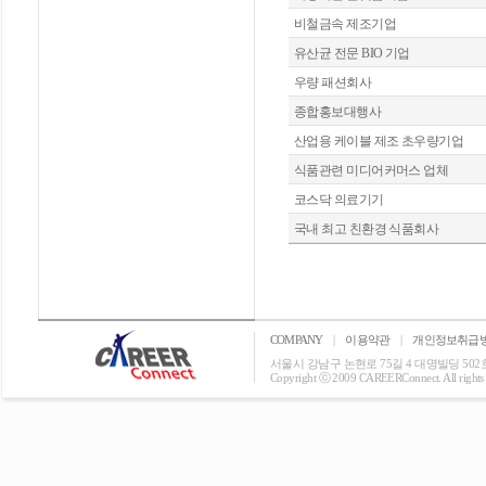
비철금속 제조기업
유산균 전문 BIO 기업
우량 패션회사
종합홍보대행사
산업용 케이블 제조 초우량기업
식품관련 미디어커머스 업체
코스닥 의료기기
국내 최고 친환경 식품회사
COMPANY
|
이용약관
|
개인정보취급
서울시 강남구 논현로 75길 4 대명빌딩 502호 T: 0
Copyright ⓒ 2009 CAREERConnect. All rights r