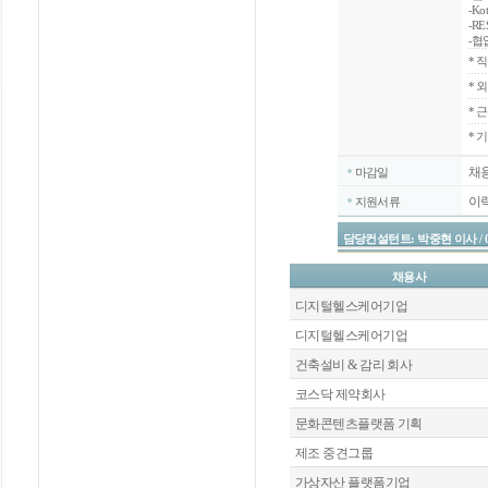
-Ko
-R
-협업
*
직
*
외
*
근
* 
채
마감일
이
지원서류
담당컨설턴트: 박중현 이사 / 02-20
채용사
디지털헬스케어기업
디지털헬스케어기업
건축설비 & 감리 회사
코스닥 제약회사
문화콘텐츠플랫폼 기획
제조 중견그룹
가상자산 플랫폼기업