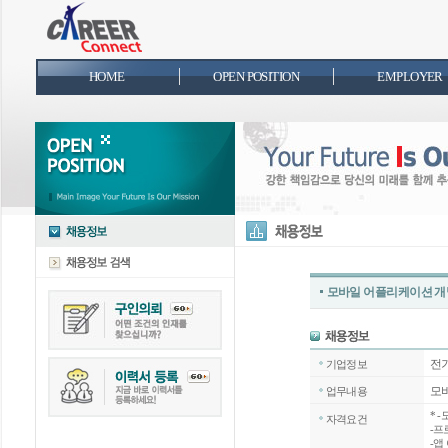
HOME
OPEN POSITION
EMPLOYER
모바일 어플리케이션 개
전
기업정보
모
업무내용
*
-
자격요건
-프
-앱