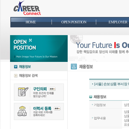
HOME
OPEN POSITION
EMPLOYER
[서울] 손보상품 부서장
상
기업정보
상
상
업무내용
상
프