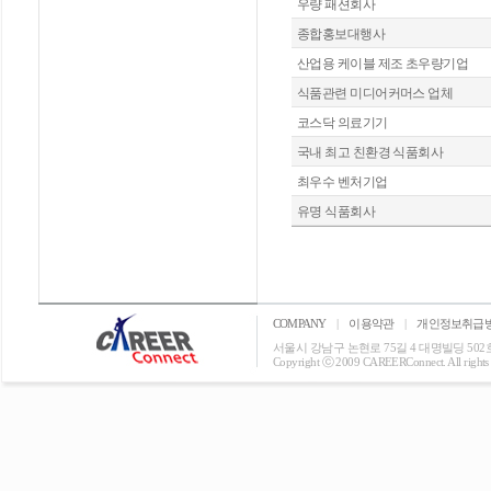
우량 패션회사
종합홍보대행사
산업용 케이블 제조 초우량기업
식품관련 미디어커머스 업체
코스닥 의료기기
국내 최고 친환경 식품회사
최우수 벤처기업
유명 식품회사
COMPANY
|
이용약관
|
개인정보취급
서울시 강남구 논현로 75길 4 대명빌딩 502호 T: 0
Copyright ⓒ 2009 CAREERConnect. All rights r