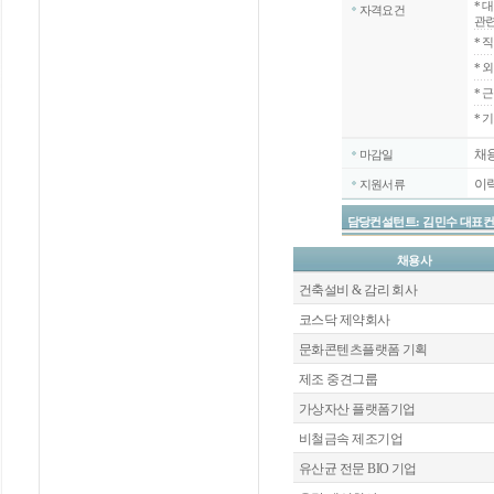
*
대
자격요건
관련
*
직
*
외
*
근
* 
채
마감일
이
지원서류
담당컨설턴트: 김민수 대표컨설턴트 / 
채용사
건축설비 & 감리 회사
코스닥 제약회사
문화콘텐츠플랫폼 기획
제조 중견그룹
가상자산 플랫폼기업
비철금속 제조기업
유산균 전문 BIO 기업