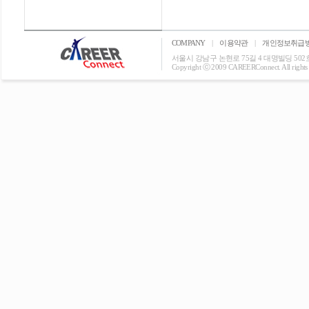
COMPANY
|
이용약관
|
개인정보취급
서울시 강남구 논현로 75길 4 대명빌딩 502호 T: 0
Copyright ⓒ 2009 CAREERConnect. All rights r