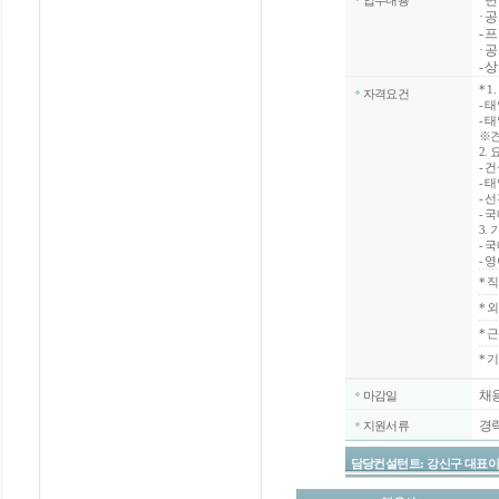
· 
업무내용
· 
- 
· 
- 
*
1
자격요건
- 
- 
※견
2.
- 
- 
- 
- 
3.
- 
- 영
*
직
*
외
*
근
* 
채
마감일
경
지원서류
담당컨설턴트: 강신구 대표이사 / 070