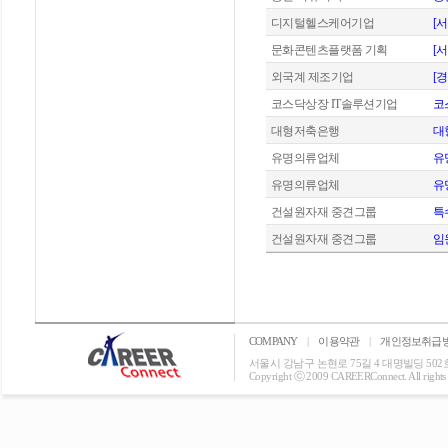
디지털헬스케어기업
[
문화콘텐츠플랫폼 기획
[
외국계 제조기업
[
코스닥상장 IT솔루션기업
코
대형저축은행
대
유명의류업체
유
유명의류업체
유
건설원자재 중견그룹
특
건설원자재 중견그룹
임
COMPANY
|
이용약관
|
개인정보취급
서울시 강남구 논현로 75길 4 대명빌딩 502호 T: 0
Copyright ⓒ 2009 CAREERConnect. All rights r