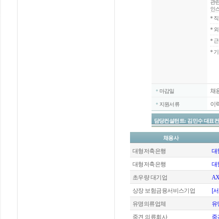
관련
인스
*
직
*
외
*
근
* 
채
마감일
이
지원서류
담당컨설턴트: 김민수 대표컨설턴트 / 
채용사
대형저축은행
대
대형저축은행
대
초우량 대기업
A
상장 보험금융서비스기업
[
유명의류업체
유
중견 의류회사
중