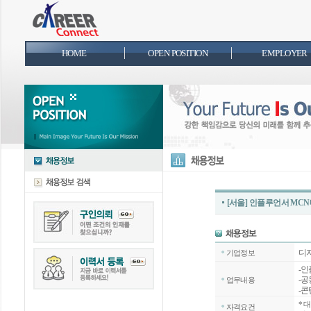
HOME
OPEN POSITION
EMPLOYER
[서울] 인플루언서 MC
디
기업정보
-
-공
업무내용
-콘
*
대
자격요건