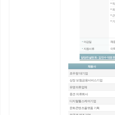
*
직
*
외
*
근
* 
채
마감일
이
지원서류
담당컨설턴트: 김민수 대표컨설턴트 / 
채용사
초우량 대기업
상장 보험금융서비스기업
유명의류업체
중견 의류회사
디지털헬스케어기업
문화콘텐츠플랫폼 기획