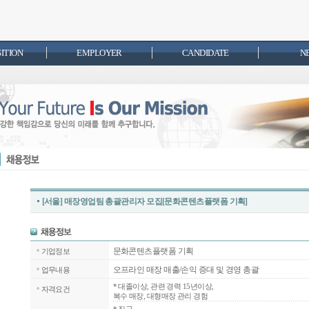
SITION
EMPLOYER
CANDIDATE
N
[서울] 매장영업팀 총괄관리자 모집[문화콘텐츠플랫폼 기획]
문화콘텐츠플랫폼 기획
기업정보
오프라인 매장 매출/손익 증대 및 경영 총괄
업무내용
*
대졸이상, 관련 경력 15년이상,
자격요건
복수 매장, 대형매장 관리 경험