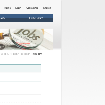
EWS
COMPANY
HOME > OPEN POSITION >
채용정보