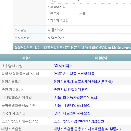
*
직급
-
*
외국어사항
-
*
근무지
- 서울
* 기타자격요건
-
채용시까지
마감일
이력서/사진
지원서류
mskim@careerco
담당컨설턴트: 김민수 대표컨설턴트 / 070-4477-9113 / 010-6390-6309 /
채용사
채용분야
초우량 대기업
AX 아키텍트
상장 보험금융서비스기업
[서울] 손보상품 부서장 채용
유명의류업체
유명의류업체 스포츠웨어 VMD (과장급)
중견 의류회사
중견기업 연결회계 팀장
디지털헬스케어기업
[서울] 화장품사업본부장 모집
문화콘텐츠플랫폼 기획
[서울] 티켓사업팀장 모집
외국계 제조기업
[경기] 세일즈매니저 모집
코스닥상장 IT솔루션기업
코스닥상장기업 Autodesk 영업팀원
대형저축은행
대형저축은행 금융소비자보호팀원 (내부통제)