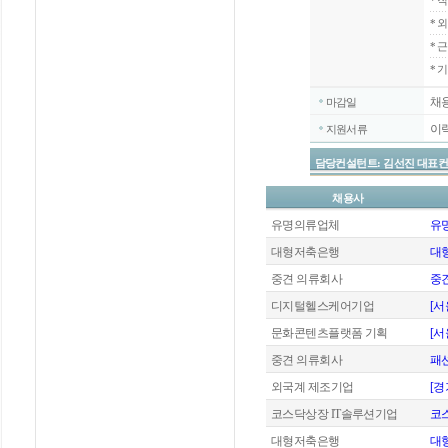
*
직
*
외
*
근
* 
채
마감일
이
지원서류
담당컨설턴트: 김선진 대표컨설턴트 / 
채용사
유명의류업체
유
대형저축은행
대형
중견 의류회사
중
디지털헬스케어기업
[
문화콘텐츠플랫폼 기획
[
중견 의류회사
패
외국계 제조기업
[
코스닥상장 IT솔루션기업
코스
대형저축은행
대