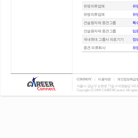
유명의류업체
유
유명의류업체
유명
건설원자재 중견그룹
특
건설원자재 중견그룹
임
국내최대 그룹사 의료기기
정
중견 의류회사
유
COMPANY
|
이용약관
|
개인정보취급
서울시 강남구 논현로 75길 4 대명빌딩 502호 T: 0
Copyright ⓒ 2009 CAREERConnect. All rights r