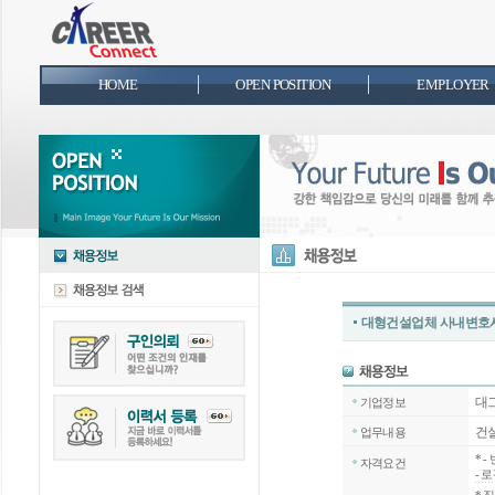
HOME
OPEN POSITION
EMPLOYER
대형건설업체 사내변호사
대
기업정보
건설
업무내용
*
-
자격요건
- 