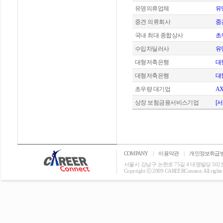
유명의류업체
유
중견 의류회사
중
국내 최대 종합상사
초
수입차딜러사
유
대형저축은행
대
대형저축은행
대
초우량 대기업
A
상장 보험금융서비스기업
[
COMPANY
|
이용약관
|
개인정보취급
서울시 강남구 논현로 75길 4 대명빌딩 502호 T: 0
Copyright ⓒ 2009 CAREERConnect. All rights r