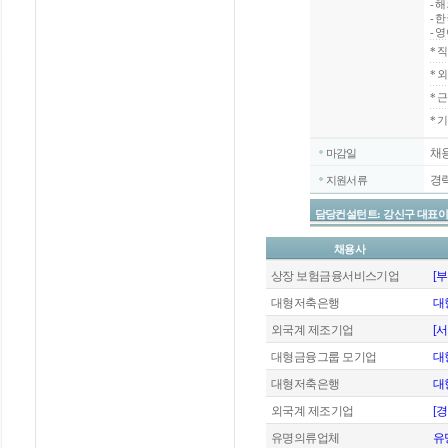
- 
- 
- 
*
직
*
외
*
근
* 
채
마감일
경
지원서류
담당컨설턴트: 강신구 대표이사 / 070
채용사
상장 보험금융서비스기업
[
대형저축은행
대
외국계 제조기업
[
대형금융그룹 모기업
대
대형저축은행
대
외국계 제조기업
[
유명의류업체
유