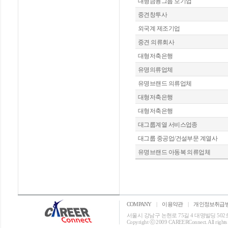
대형금융그룹 모기업
중견창투사
외국계 제조기업
중견 의류회사
대형저축은행
유명의류업체
유명브랜드 의류업체
대형저축은행
대형저축은행
대그룹계열 서비스업종
대그룹 중공업/건설부문 계열사
유명브랜드 아동복 의류업체
COMPANY
|
이용약관
|
개인정보취급
서울시 강남구 논현로 75길 4 대명빌딩 502호 T: 0
Copyright ⓒ 2009 CAREERConnect. All rights r