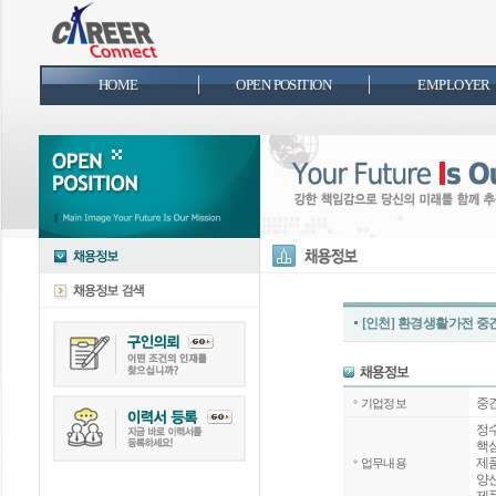
HOME
OPEN POSITION
EMPLOYER
[인천] 환경생활가전 
중
기업정보
정
핵
제
업무내용
양