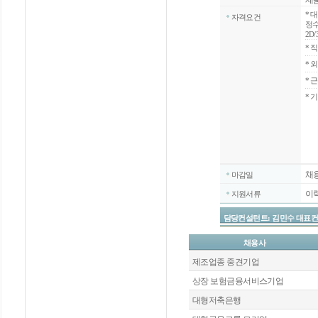
제
*
대
자격요건
정수
2D
*
직
*
외
*
근
* 
채
마감일
이
지원서류
담당컨설턴트: 김민수 대표컨설턴트 / 
채용사
제조업종 중견기업
상장 보험금융서비스기업
대형저축은행