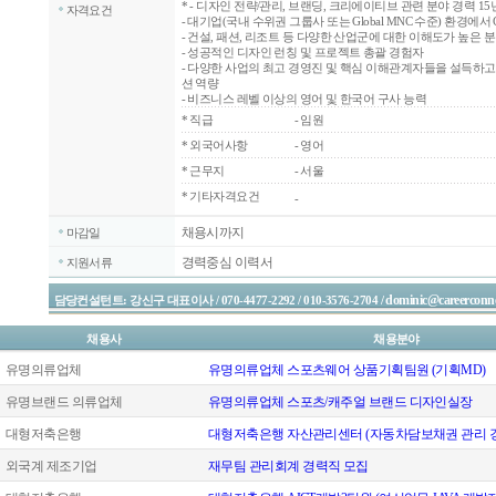
*
- 디자인 전략/관리, 브랜딩, 크리에이티브 관련 분야 경력 1
자격요건
- 대기업(국내 수위권 그룹사 또는 Global MNC 수준) 환경에서
- 건설, 패션, 리조트 등 다양한 산업군에 대한 이해도가 높은 분
- 성공적인 디자인 런칭 및 프로젝트 총괄 경험자
- 다양한 사업의 최고 경영진 및 핵심 이해관계자들을 설득하
션 역량
- 비즈니스 레벨 이상의 영어 및 한국어 구사 능력
*
직급
- 임원
*
외국어사항
- 영어
*
근무지
- 서울
* 기타자격요건
-
채용시까지
마감일
경력중심 이력서
지원서류
dominic@careerconne
담당컨설턴트: 강신구 대표이사 / 070-4477-2292 / 010-3576-2704 /
채용사
채용분야
유명의류업체
유명의류업체 스포츠웨어 상품기획팀원 (기획MD)
유명브랜드 의류업체
유명의류업체 스포츠/캐주얼 브랜드 디자인실장
대형저축은행
대형저축은행 자산관리센터 (자동차담보채권 관리 
외국계 제조기업
재무팀 관리회계 경력직 모집