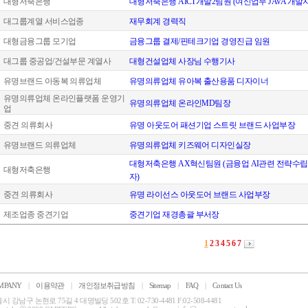
대형저축은행
대형저축은행 AICT개발2팀원 (여신업무 JAVA 개발자
대그룹계열 서비스업종
재무회계 경력직
대형금융그룹 모기업
금융그룹 결제/핀테크기업 경영진급 임원
대그룹 중공업/건설부문 계열사
대형건설업체 사장님 수행기사
유명브랜드 아동복 의류업체
유명의류업체 유아복 출산용품 디자이너
유명의류업체 온라인플랫폼 운영기
유명의류업체 온라인MD팀장
업
중견 의류회사
유명 아웃도어 패션기업 스트릿 브랜드 사업부장
유명브랜드 의류업체
유명의류업체 키즈웨어 디자인실장
대형저축은행 AX혁신팀원 (금융업 AI관련 전략수립
대형저축은행
자)
중견 의류회사
유명 라이선스 아웃도어 브랜드 사업부장
제조업종 중견기업
중견기업 재경총괄 부서장
1
2
3
4
5
6
7
MPANY
|
이용약관
|
개인정보취급방침
|
Sitemap
|
FAQ
|
Contact Us
시 강남구 논현로 75길 4 대명빌딩 502호 T: 02-730-4481 F:02-508-4481