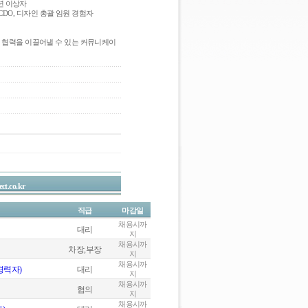
5년 이상자
 CDO, 디자인 총괄 임원 경험자
고 협력을 이끌어낼 수 있는 커뮤니케이
ct.co.kr
직급
마감일
채용시까
대리
지
채용시까
차장,부장
지
채용시까
경력자)
대리
지
채용시까
협의
지
채용시까