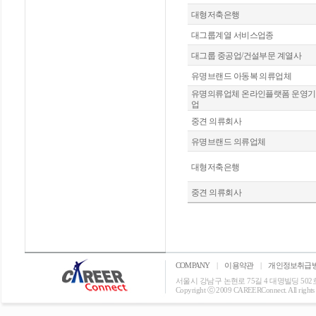
대형저축은행
대그룹계열 서비스업종
대그룹 중공업/건설부문 계열사
유명브랜드 아동복 의류업체
유명의류업체 온라인플랫폼 운영기
업
중견 의류회사
유명브랜드 의류업체
대형저축은행
중견 의류회사
COMPANY
|
이용약관
|
개인정보취급
서울시 강남구 논현로 75길 4 대명빌딩 502호 T: 0
Copyright ⓒ 2009 CAREERConnect. All rights r