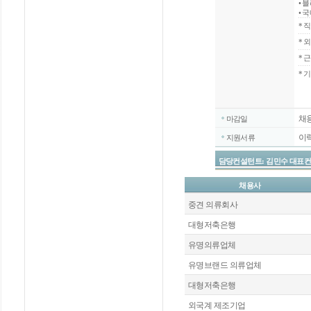
• 
• 
*
직
*
외
*
근
* 
채
마감일
이
지원서류
담당컨설턴트: 김민수 대표컨설턴트 / 
채용사
중견 의류회사
대형저축은행
유명의류업체
유명브랜드 의류업체
대형저축은행
외국계 제조기업