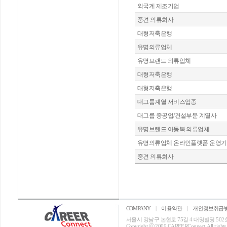
외국계 제조기업
중견 의류회사
대형저축은행
유명의류업체
유명브랜드 의류업체
대형저축은행
대형저축은행
대그룹계열 서비스업종
대그룹 중공업/건설부문 계열사
유명브랜드 아동복 의류업체
유명의류업체 온라인플랫폼 운영
중견 의류회사
COMPANY
|
이용약관
|
개인정보취급
서울시 강남구 논현로 75길 4 대명빌딩 502호 T: 0
Copyright ⓒ 2009 CAREERConnect. All rights r