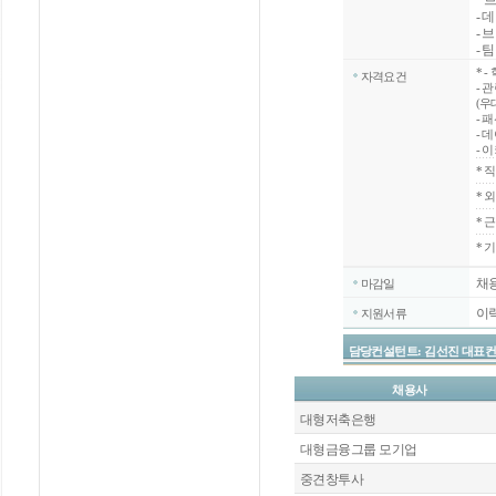
브
- 
- 
- 
*
-
자격요건
- 
(우
- 
- 
- 
*
직
*
외
*
근
* 
채
마감일
이
지원서류
담당컨설턴트: 김선진 대표컨설턴트 / 
채용사
대형저축은행
대형금융그룹 모기업
중견창투사