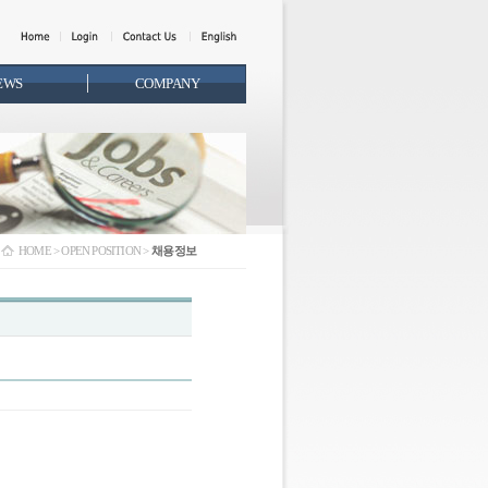
EWS
COMPANY
HOME > OPEN POSITION >
채용정보