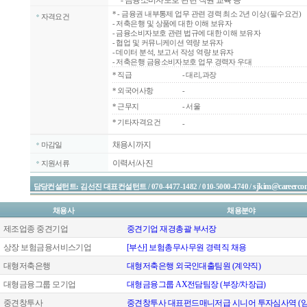
- 금융소비자보호 관련 직원 교육 등
*
- 금융권 내부통제 업무 관련 경력 최소 2년 이상 (필수요건)
자격요건
- 저축은행 및 상품에 대한 이해 보유자
- 금융소비자보호 관련 법규에 대한 이해 보유자
- 협업 및 커뮤니케이션 역량 보유자
- 데이터 분석, 보고서 작성 역량 보유자
- 저축은행 금융소비자보호 업무 경력자 우대
*
직급
- 대리,과장
*
외국어사항
-
*
근무지
- 서울
* 기타자격요건
-
채용시까지
마감일
이력서/사진
지원서류
sjkim@careercon
담당컨설턴트: 김선진 대표컨설턴트 / 070-4477-1482 / 010-5000-4740 /
채용사
채용분야
제조업종 중견기업
중견기업 재경총괄 부서장
상장 보험금융서비스기업
[부산] 보험총무사무원 경력직 채용
대형저축은행
대형저축은행 외국인대출팀원 (계약직)
대형금융그룹 모기업
대형금융그룹 AX전담팀장 (부장/차장급)
중견창투사
중견창투사 대표펀드매니저급 시니어 투자심사역 (임