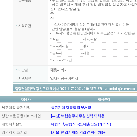
- 주간/월간 보고서 작성: 영업실적, 프로젝트 진행, 시장 
업무내용
- 신규 비즈니스 개발:조선,철강,비철금속,식품,자동차,
상 비즈니스 발굴 및
추
진
*
- 학사 이상(이공계 학위 우대)자로 관련 경력 12년 이하
자격요건
- 관련 업종(유화, 철강 등) 경력자
- 타 부서와 협업 통한 영업시너지 & 목표달성 의지가 강한 분
*
직급
- 대리,과장
*
외국어사항
- 영어
*
근무지
- 서울
* 기타자격요건
-
채용시까지
마감일
입사지원용이력서
지원서류
dominic@careerconne
담당컨설턴트: 강신구 대표이사 / 070-4477-2292 / 010-3576-2704 /
채용사
채용분야
제조업종 중견기업
중견기업 재경총괄 부서장
상장 보험금융서비스기업
[부산] 보험총무사무원 경력직 채용
대형저축은행
대형저축은행 외국인대출팀원 (계약직)
외국계 제조기업
[서울] 변압기 해외영업 경력직 채용