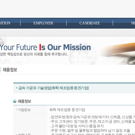
SITION
EMPLOYER
CANDIDATE
N
금속 가공유 기술영업[화학 제조업종 중견기업]
화학 제조업종 중견기업
기업정보
- 압연유/방청유/금속가공유/코팅제/기타 신제품, 신상품
- 주요 고객관리: 정기방문, 주문, 재고/수금 관리, 신제품 
- 고객 불만 대응 및 서비스/품질 유지
- 주문 수령, 발주 및 물류팀과 협업하여 납기 일정 조율