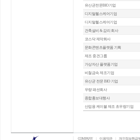
유산균전문BIO기업
디지털헬스케어기업
디지털헬스케어기업
건축설비 & 감리 회사
코스닥 제약회사
문화콘텐츠플랫폼 기획
제조 중견그룹
가상자산 플랫폼기업
비철금속 제조기업
유산균 전문 BIO 기업
우량 패션회사
종합홍보대행사
산업용 케이블 제조 초우량기업
COMPANY
|
이용약관
|
개인정보취급