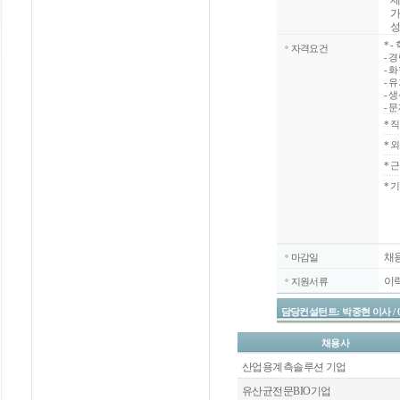
제품
가공 
성형
*
-
자격요건
- 
- 
- 
- 
- 
*
직
*
외
*
근
* 
채
마감일
이
지원서류
담당컨설턴트: 박중현 이사 / 02-20
채용사
산업용계측솔루션 기업
유산균전문BIO기업