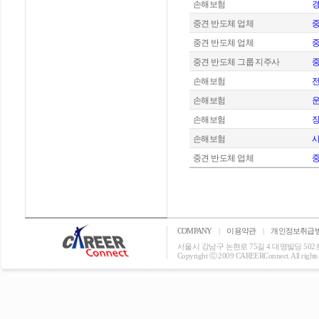
손해보험
중견 반도체 업체
중
중견 반도체 업체
중
중견 반도체 그룹 지주사
중
손해보험
손해보험
운
손해보험
장
손해보험
사
중견 반도체 업체
중
COMPANY
|
이용약관
|
개인정보취급
서울시 강남구 논현로 75길 4 대명빌딩 502호 T: 0
Copyright ⓒ 2009 CAREERConnect. All rights r