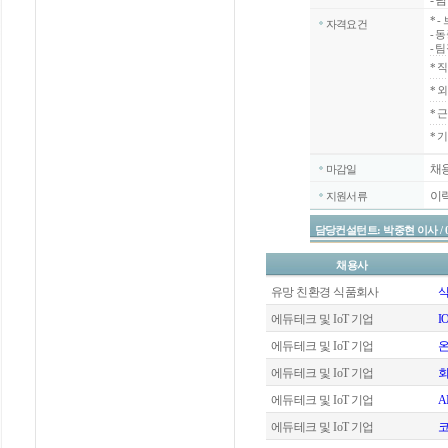
- 
*
-
자격요건
- 
- 
*
직
*
외
*
근
* 
채
마감일
이
지원서류
담당컨설턴트: 박중현 이사 / 02-20
채용사
유망 친환경 식품회사
식
에듀테크 및 IoT 기업
I
에듀테크 및 IoT 기업
에듀테크 및 IoT 기업
회
에듀테크 및 IoT 기업
A
에듀테크 및 IoT 기업
코