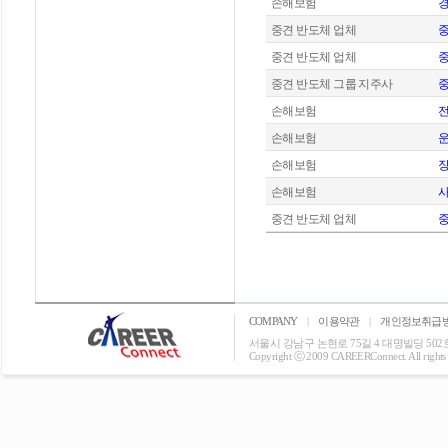
손해보험
중견 반도체 업체
중
중견 반도체 업체
중
중견 반도체 그룹 지주사
중
손해보험
손해보험
운
손해보험
장
손해보험
사
중견 반도체 업체
중
COMPANY
|
이용약관
|
개인정보취급
서울시 강남구 논현로 75길 4 대명빌딩 502호 T: 0
Copyright ⓒ 2009 CAREERConnect. All rights r