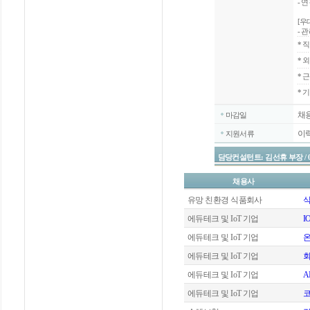
- 
[우
- 
*
직
*
외
*
근
* 
채
마감일
이
지원서류
담당컨설턴트: 김선휴 부장 / 070-4
채용사
유망 친환경 식품회사
식
에듀테크 및 IoT 기업
I
에듀테크 및 IoT 기업
에듀테크 및 IoT 기업
회
에듀테크 및 IoT 기업
A
에듀테크 및 IoT 기업
코