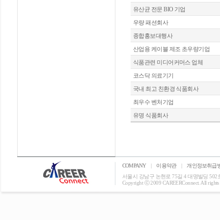
유산균 전문 BIO 기업
우량 패션회사
종합홍보대행사
산업용 케이블 제조 초우량기업
식품관련 미디어커머스 업체
코스닥 의료기기
국내 최고 친환경 식품회사
최우수 벤처기업
유명 식품회사
COMPANY
|
이용약관
|
개인정보취급
서울시 강남구 논현로 75길 4 대명빌딩 502호 T: 0
Copyright ⓒ 2009 CAREERConnect. All rights r