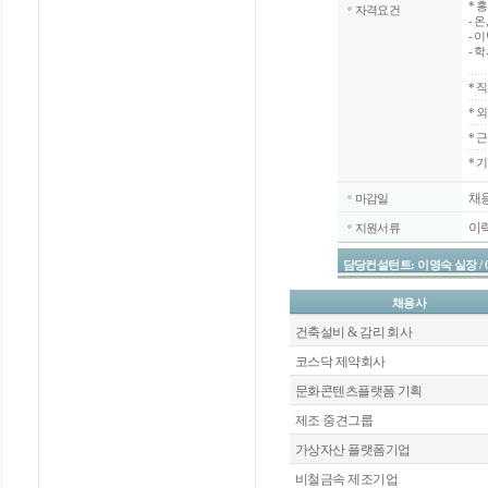
*
홍
자격요건
- 
-
- 
*
직
*
외
*
근
* 
채
마감일
이
지원서류
담당컨설턴트: 이영숙 실장 / 070-4
채용사
건축설비 & 감리 회사
코스닥 제약회사
문화콘텐츠플랫폼 기획
제조 중견그룹
가상자산 플랫폼기업
비철금속 제조기업