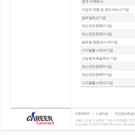
중견 의류회사
수입차 유통 및 정비서비스기업
글로벌패션기업
유산균전문BIO기업
유산균전문BIO기업
글로벌 종합상사 대기업
디지털헬스케어기업
산업용계측솔루션 기업
유산균전문BIO기업
유산균전문BIO기업
디지털헬스케어기업
COMPANY
|
이용약관
|
개인정보취급
서울시 강남구 논현로 75길 4 대명빌딩 502호 T: 0
Copyright ⓒ 2009 CAREERConnect. All rights r