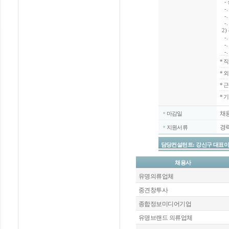
- 
-.
-.
-.
2)
-.
-.
-.
*
직
*
외
*
근
* 
채
마감일
경
지원서류
담당컨설턴트: 강신구 대표이사 / 070
채용사
유명의류업체
중견창투사
종합정보미디어기업
유명브랜드 의류업체